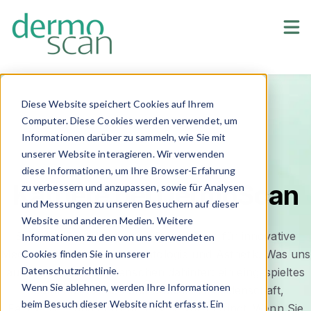
Unternehmen
Sho
Blog
Diese Website speichert Cookies auf Ihrem
Computer. Diese Cookies werden verwendet, um
Informationen darüber zu sammeln, wie Sie mit
unserer Website interagieren. Wir verwenden
diese Informationen, um Ihre Browser-Erfahrung
Karriere bei DermoScan
zu verbessern und anzupassen, sowie für Analysen
und Messungen zu unseren Besuchern auf dieser
Website und anderen Medien. Weitere
Seit über 10 Jahren steht DermoScan für innovative
Informationen zu den von uns verwendeten
Medizintechnik in der Dermatologie und Ästhetik. Was uns
Cookies finden Sie in unserer
Datenschutzrichtlinie.
ausmacht, sind die Menschen dahinter: ein eingespieltes
Wenn Sie ablehnen, werden Ihre Informationen
Team, das Praxen und Studios mit Leidenschaft,
beim Besuch dieser Website nicht erfasst. Ein
Fachwissen und echtem Service voranbringt. Wenn Sie