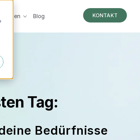
e
KONTAKT
rnehmen
Blog
gen
Laserhaarentfernung
Show submenu for Unternehmen
e
ten Tag:
 deine Bedürfnisse