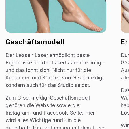
Geschäftsmodell
Er
Der Leaseir Laser ermöglicht beste
Dur
Ergebnisse bei der Laserhaarentfernung -
G's
und das lohnt sich! Nicht nur für die
Aus
Kundinnen und Kunden von G'schmeidig,
all
sondern auch für das Studio selbst.
Das
Zum G'schmeidig-Geschäftsmodell
Wün
gehören die Website sowie die
hab
Instagram- und Facebook-Seite. Hier
Lös
wird alles Wichtige rund um die
Wir
dauerhafte Haarentfernung mit dem Laser