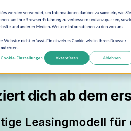
kies werden verwendet, um Informationen darüber zu sammeln, wie Si
ndungen
Laserhaarentfernung
Service
Unte
Show submenu for Dermatologie-Anwendun
Show submenu for 
ionen, um Ihre Browser-Erfahrung zu verbessern und anzupassen, sowi
bsite und anderen Medien. Weitere Informationen zu den von uns
.
 Website nicht erfasst. Ein einzelnes Cookie wird in Ihrem Browser
n möchten.
Cookie-Einstellungen
Akzeptieren
Ablehnen
iert
dich
ab dem ers
chtige Leasingmodell für