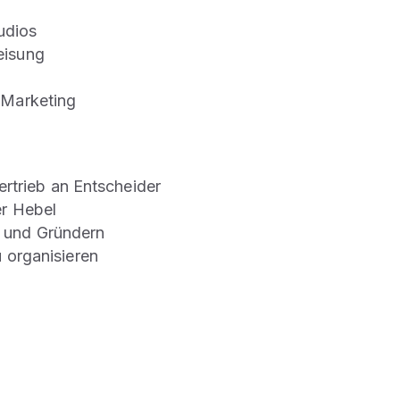
udios
eisung
 Marketing
ertrieb an Entscheider
er Hebel
n und Gründern
 organisieren