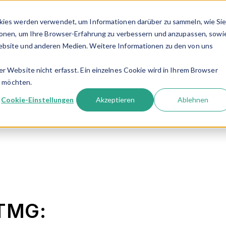
kies werden verwendet, um Informationen darüber zu sammeln, wie Si
ndungen
Laserhaarentfernung
Service
Unte
Show submenu for Dermatologie-Anwendun
Show submenu for 
ionen, um Ihre Browser-Erfahrung zu verbessern und anzupassen, sowi
bsite und anderen Medien. Weitere Informationen zu den von uns
.
 Website nicht erfasst. Ein einzelnes Cookie wird in Ihrem Browser
n möchten.
Cookie-Einstellungen
Akzeptieren
Ablehnen
 TMG: