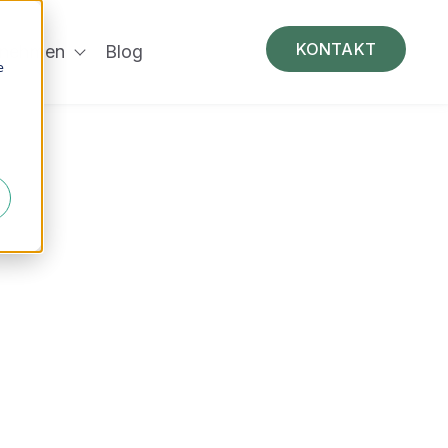
e
KONTAKT
rnehmen
Blog
gen
Laserhaarentfernung
Show submenu for Unternehmen
e