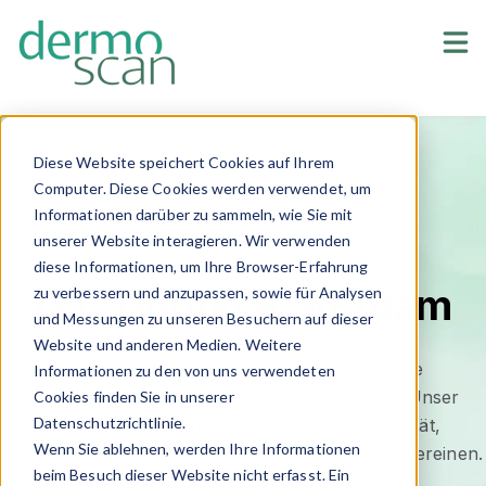
Unternehmen
Sho
Blog
Diese Website speichert Cookies auf Ihrem
Computer. Diese Cookies werden verwendet, um
Informationen darüber zu sammeln, wie Sie mit
unserer Website interagieren. Wir verwenden
diese Informationen, um Ihre Browser-Erfahrung
Das DermoScan Team
zu verbessern und anzupassen, sowie für Analysen
und Messungen zu unseren Besuchern auf dieser
Website und anderen Medien. Weitere
DermoScan ist Ihr Partner für hochwertige
Informationen zu den von uns verwendeten
Medizintechnik in Dermatologie und Ästhetik.
Unser
Cookies finden Sie in unserer
Datenschutzrichtlinie.
Anspruch: Lösungen, die medizinische Qualität,
Wenn Sie ablehnen, werden Ihre Informationen
wirtschaftlichen Erfolg und einfache Integration vereinen.
beim Besuch dieser Website nicht erfasst. Ein